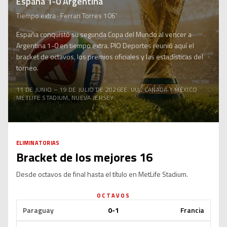
España
1-0
Argentina
Tiempo extra · Ferran Torres 106'
España conquistó su segunda Copa del Mundo al vencer a
Argentina 1-0 en tiempo extra. PIO Deportes reunió aquí el
bracket de octavos, los premios oficiales y las estadísticas del
torneo.
FECHAS
SEDES
11 DE JUNIO – 19 DE JULIO DE 2026
EE. UU., CANADÁ Y MÉXICO
FINAL
METLIFE STADIUM, NUEVA JERSEY
ELIMINATORIAS
Bracket de los mejores 16
Desde octavos de final hasta el título en MetLife Stadium.
OCTAVOS
Paraguay
0-1
Francia