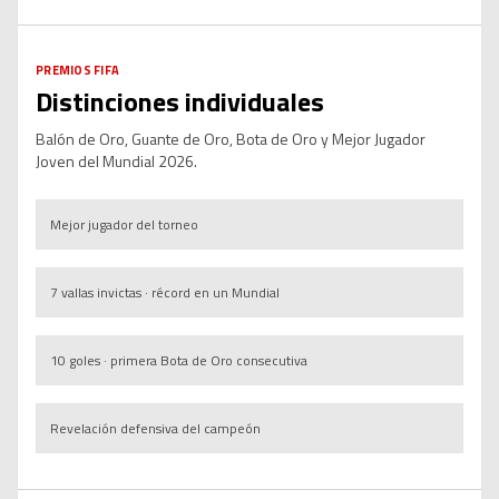
PREMIOS FIFA
Distinciones individuales
Balón de Oro, Guante de Oro, Bota de Oro y Mejor Jugador
Rodri
Joven del Mundial 2026.
España
Unai Simón
Mejor jugador del torneo
BALÓN DE ORO
España
Kylian Mbappé
7 vallas invictas · récord en un Mundial
GUANTE DE ORO
Francia
Pau Cubarsí
10 goles · primera Bota de Oro consecutiva
BOTA DE ORO
España
Revelación defensiva del campeón
MEJOR JUGADOR JOVEN