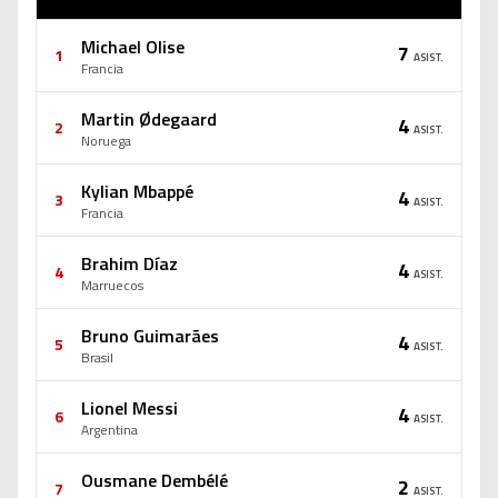
Michael Olise
7
1
ASIST.
Francia
Martin Ødegaard
4
2
ASIST.
Noruega
Kylian Mbappé
4
3
ASIST.
Francia
Brahim Díaz
4
4
ASIST.
Marruecos
Bruno Guimarães
4
5
ASIST.
Brasil
Lionel Messi
4
6
ASIST.
Argentina
Ousmane Dembélé
2
7
ASIST.