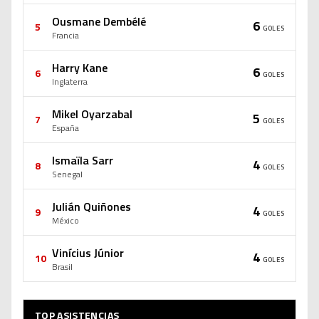
Ousmane Dembélé
6
5
GOLES
Francia
Harry Kane
6
6
GOLES
Inglaterra
Mikel Oyarzabal
5
7
GOLES
España
Ismaïla Sarr
4
8
GOLES
Senegal
Julián Quiñones
4
9
GOLES
México
Vinícius Júnior
4
10
GOLES
Brasil
TOP ASISTENCIAS