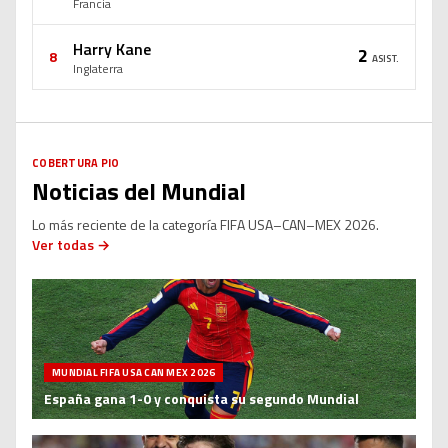
Francia
Harry Kane
2
8
ASIST.
Inglaterra
COBERTURA PIO
Noticias del Mundial
Lo más reciente de la categoría FIFA USA–CAN–MEX 2026.
Ver todas →
MUNDIAL FIFA USA CAN MEX 2026
España gana 1-0 y conquista su segundo Mundial