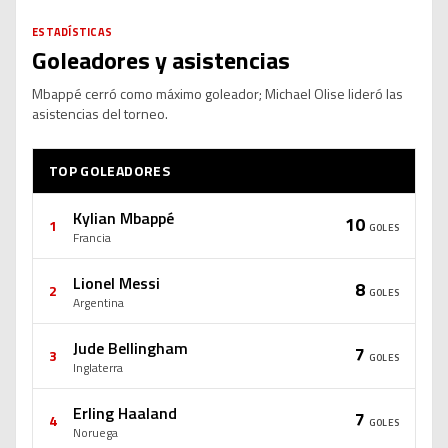
ESTADÍSTICAS
Goleadores y asistencias
Mbappé cerró como máximo goleador; Michael Olise lideró las
asistencias del torneo.
TOP GOLEADORES
Kylian Mbappé
10
1
GOLES
Francia
Lionel Messi
8
2
GOLES
Argentina
Jude Bellingham
7
3
GOLES
Inglaterra
Erling Haaland
7
4
GOLES
Noruega