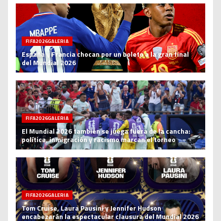
FIFA2026GALERIA
España y Francia chocan por un boleto a la gran final
del Mundial 2026
FIFA2026GALERIA
El Mundial 2026 también se juega fuera de la cancha:
política, inmigración y racismo marcan el torneo
FIFA2026GALERIA
Tom Cruise, Laura Pausini y Jennifer Hudson
encabezarán la espectacular clausura del Mundial 2026